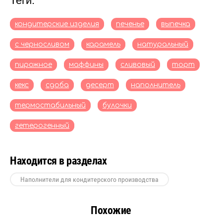
теги:
кондитерские изделия
печенье
выпечка
с черносливом
карамель
натуральный
пирожное
маффины
сливовый
торт
кекс
сдоба
десерт
наполнитель
термостабильный
булочки
гетерогенный
Находится в разделах
Наполнители для кондитерского производства
Похожие