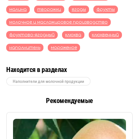
малина
творожки
ягоды
фрукты
молочное и масложировое производство
фруктово-ягодный
клюква
клюквенный
наполнитель
мороженое
Находится в разделах
Наполнители для молочной продукции
Рекомендуемые