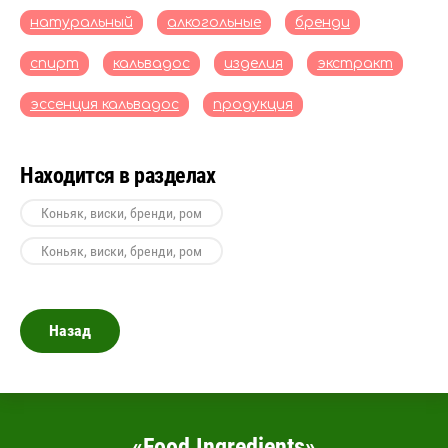
натуральный
алкогольные
бренди
спирт
кальвадос
изделия
экстракт
эссенция кальвадос
продукция
Находится в разделах
Коньяк, виски, бренди, ром
Коньяк, виски, бренди, ром
Назад
«Food Ingredients»