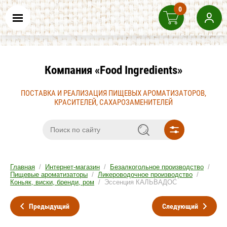
0
Компания «Food Ingredients»
ПОСТАВКА И РЕАЛИЗАЦИЯ ПИЩЕВЫХ АРОМАТИЗАТОРОВ,
КРАСИТЕЛЕЙ, САХАРОЗАМЕНИТЕЛЕЙ
Главная
/
Интернет-магазин
/
Безалкогольное производство
/
Пищевые ароматизаторы
/
Ликероводочное производство
/
Коньяк, виски, бренди, ром
/ Эссенция КАЛЬВАДОС
Предыдущий
Следующий