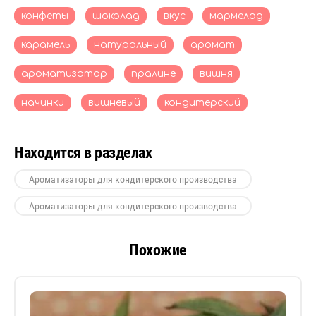
конфеты
шоколад
вкус
мармелад
карамель
натуральный
аромат
ароматизатор
пралине
вишня
начинки
вишневый
кондитерский
Находится в разделах
Ароматизаторы для кондитерского производства
Ароматизаторы для кондитерского производства
Похожие