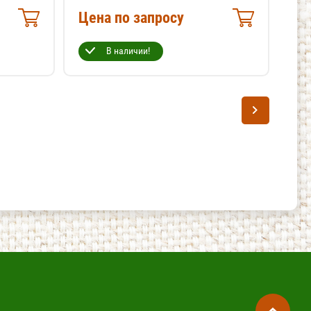
Цена по запросу
Це
В наличии!