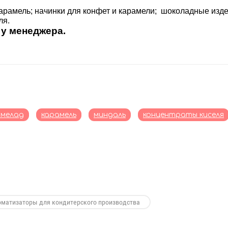
карамель; начинки для конфет и карамели; шоколадные изд
ля.
 у менеджера.
мелад
карамель
миндаль
концентраты киселя
оматизаторы для кондитерского производства