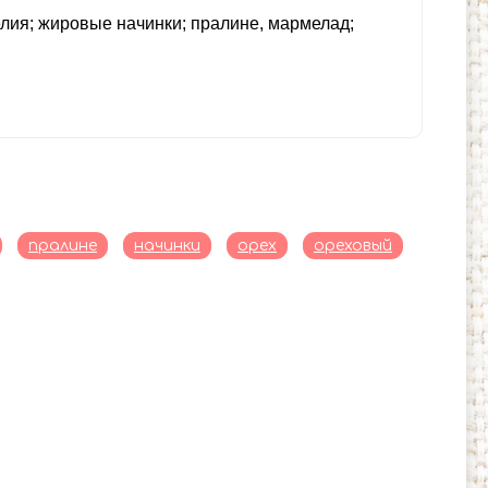
елия; жировые начинки; пралине, мармелад;
пралине
начинки
орех
ореховый