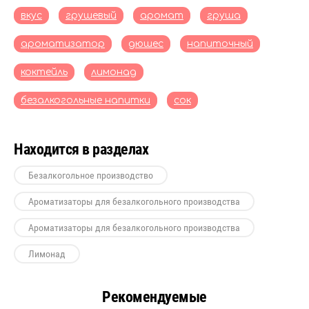
вкус
грушевый
аромат
груша
ароматизатор
дюшес
напиточный
коктейль
лимонад
безалкогольные напитки
сок
Находится в разделах
Безалкогольное производство
Ароматизаторы для безалкогольного производства
Ароматизаторы для безалкогольного производства
Лимонад
Рекомендуемые