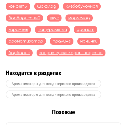
конфеты
шоколад
хлебобулочная
барбарисовый
вкус
мармелад
карамель
натуральный
аромат
ароматизатор
пралине
начинки
барбарис
кондитерское производство
Находится в разделах
Ароматизаторы для кондитерского производства
Ароматизаторы для кондитерского производства
Похожие